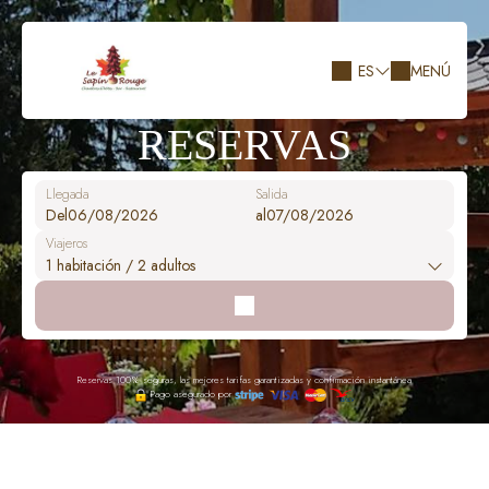
ES
MENÚ
RESERVAS
Llegada
Salida
Del
al
Viajeros
1
habitación /
2
adultos
Reservas 100% seguras, las mejores tarifas garantizadas y confirmación instantánea
Pago asegurado por