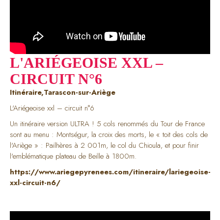
L'ARIÉGEOISE XXL –
CIRCUIT N°6
Itinéraire,Tarascon-sur-Ariège
L'Ariégeoise xxl – circuit n°6
Un itinéraire version ULTRA ! 5 cols renommés du Tour de France
sont au menu : Montségur, la croix des morts, le « toit des cols de
l'Ariège » : Pailhères à 2 001m, le col du Chioula, et pour finir
l'emblématique plateau de Beille à 1800m.
https://www.ariegepyrenees.com/itineraire/lariegeoise-
xxl-circuit-n6/