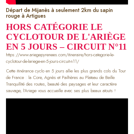
Départ de Mijanès à seulement 2km du sapin
rouge à Artigues
HORS CATÉGORIE LE
CYCLOTOUR DE L'ARIÈGE
EN 5 JOURS – CIRCUIT N°11
https://www.ariegepyrenees.com/itineraire/hors-categorie-le-
cyclotour-de-lariege-en-5-jours-circuit-n11/
Cette itinérance cyclo en 5 jours allie les plus grands cols du Tour
de France : la Core, Agnès et Pailhères au Plateau de Beille.
Tranquillité des routes, beauté des paysages et leur caractère
sauvage, l'Ariege vous accueille avec ses plus beaux atouts !