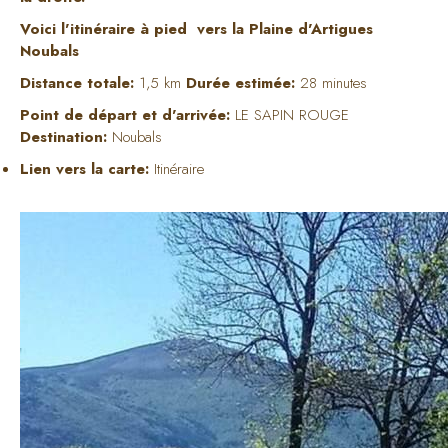
Voici l'itinéraire à pied vers la Plaine d'Artigues
Noubals
Distance totale:
1,5 km
Durée estimée:
28 minutes
Point de départ et d'arrivée:
LE SAPIN ROUGE
Destination:
Noubals
Lien vers la carte:
Itinéraire