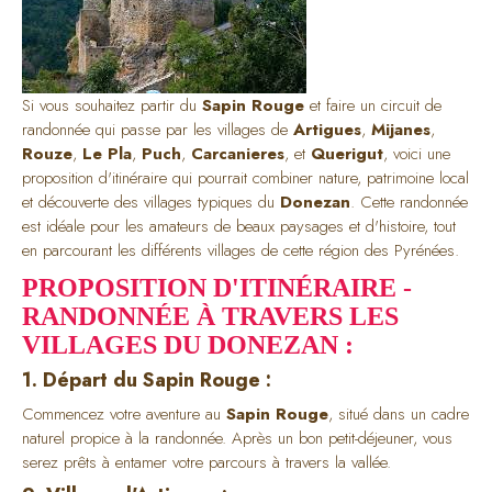
Si vous souhaitez partir du
Sapin Rouge
et faire un circuit de
randonnée qui passe par les villages de
Artigues
,
Mijanes
,
Rouze
,
Le Pla
,
Puch
,
Carcanieres
, et
Querigut
, voici une
proposition d'itinéraire qui pourrait combiner nature, patrimoine local
et découverte des villages typiques du
Donezan
. Cette randonnée
est idéale pour les amateurs de beaux paysages et d'histoire, tout
en parcourant les différents villages de cette région des Pyrénées.
PROPOSITION D'ITINÉRAIRE -
RANDONNÉE À TRAVERS LES
VILLAGES DU DONEZAN :
1. Départ du Sapin Rouge :
Commencez votre aventure au
Sapin Rouge
, situé dans un cadre
naturel propice à la randonnée. Après un bon petit-déjeuner, vous
serez prêts à entamer votre parcours à travers la vallée.