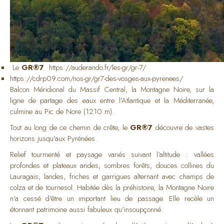
Le
GR®7
https://auderando.fr/les-gr/gr-7/
https://cdrp09.com/nos-gr/gr7-des-vosges-aux-pyrenees/
Balcon Méridional du Massif Central, la Montagne Noire, sur la
ligne de partage des eaux entre l'Atlantique et la Méditerranée,
culmine au Pic de Nore (1210 m).
Tout au long de ce chemin de crête, le
GR®7
découvre de vastes
horizons jusqu'aux Pyrénées.
Relief tourmenté et paysage variés suivant l'altitude : vallées
profondes et plateaux arides, sombres forêts, douces collines du
Lauragais, landes, friches et garrigues alternant avec champs de
colza et de tournesol. Habitée dès la préhistoire, la Montagne Noire
n'a cessé d'être un important lieu de passage. Elle recèle un
étonnant patrimoine aussi fabuleux qu'insoupçonné.