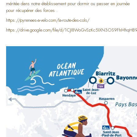
méritée dans notre établissement pour dormir ou passer en journée
pour récupérer des forces .
https://pyrenees-a-velo.com/la-route-des-cols/
https://drive.google.com/file/d/1CJI8WoGvSzKc5IXN3OS9FhMhqHB