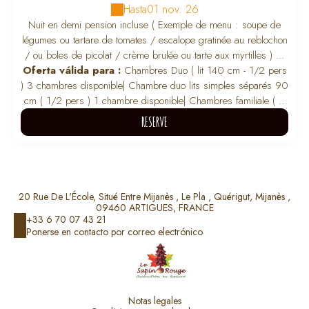
Hasta
01 nov. 26
Nuit en demi pension incluse ( Exemple de menu : soupe de
légumes ou tartare de tomates / escalope gratinée au reblochon
/ ou boles de picolat / crème brulée ou tarte aux myrtilles ) ...
Oferta válida para :
Chambres Duo ( lit 140 cm - 1/2 pers
) 3 chambres disponible
|
Chambre duo lits simples séparés 90
cm ( 1/2 pers ) 1 chambre disponible
|
Chambres familiale ( lit
140cm + lit superposé 90cm ) 2 chambres disponible / 3
RESERVE
adultes max
|
Chambre Single - lit 120cm ( 1 pers ) 1 chambre
disponible
RESERVE
20 Rue De L'École, Situé Entre Mijanès , Le Pla , Quérigut, Mijanès ,
09460 ARTIGUES, FRANCE
+33 6 70 07 43 21
Ponerse en contacto por correo electrónico
Notas legales