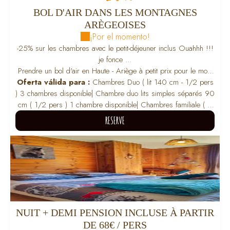
BOL D'AIR DANS LES MONTAGNES
ARÈGEOISES
¡Por el momento!
-25% sur les chambres avec le petit-déjeuner inclus Ouahhh !!!
je fonce ...
Prendre un bol d'air en Haute - Ariège à petit prix pour le mois
Oferta válida para :
Chambres Duo ( lit 140 cm - 1/2 pers
de Août .
) 3 chambres disponible
|
Chambre duo lits simples séparés 90
cm ( 1/2 pers ) 1 chambre disponible
|
Chambres familiale ( lit
140cm + lit superposé 90cm ) 2 chambres disponible / 3
RESERVE
adultes max
|
Chambre Single - lit 120cm ( 1 pers ) 1 chambre
disponible
RESERVE
NUIT + DEMI PENSION INCLUSE À PARTIR
DE 68€ / PERS