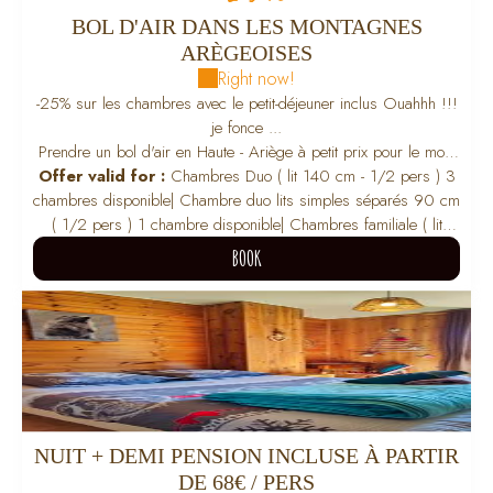
BOL D'AIR DANS LES MONTAGNES
ARÈGEOISES
Right now!
-25% sur les chambres avec le petit-déjeuner inclus Ouahhh !!!
je fonce ...
Prendre un bol d'air en Haute - Ariège à petit prix pour le mois
Offer valid for :
Chambres Duo ( lit 140 cm - 1/2 pers ) 3
de Août .
chambres disponible
|
Chambre duo lits simples séparés 90 cm
( 1/2 pers ) 1 chambre disponible
|
Chambres familiale ( lit
140cm + lit superposé 90cm ) 2 chambres disponible / 3
BOOK
adultes max
|
Chambre Single - lit 120cm ( 1 pers ) 1 chambre
disponible
BOOK
NUIT + DEMI PENSION INCLUSE À PARTIR
DE 68€ / PERS