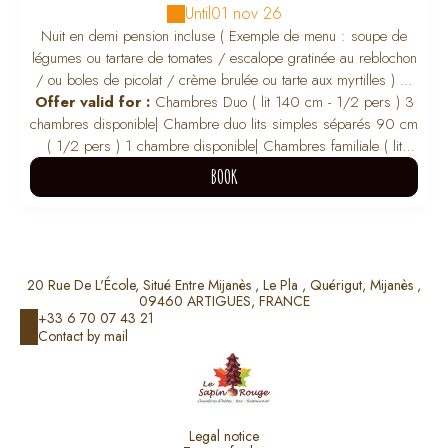
Until
01 nov 26
Nuit en demi pension incluse ( Exemple de menu : soupe de
légumes ou tartare de tomates / escalope gratinée au reblochon
/ ou boles de picolat / crème brulée ou tarte aux myrtilles ) ...
Offer valid for :
Chambres Duo ( lit 140 cm - 1/2 pers ) 3
chambres disponible
|
Chambre duo lits simples séparés 90 cm
( 1/2 pers ) 1 chambre disponible
|
Chambres familiale ( lit
140cm + lit superposé 90cm ) 2 chambres disponible / 3
BOOK
adultes max
|
Chambre Single - lit 120cm ( 1 pers ) 1 chambre
disponible
BOOK
20 Rue De L'École, Situé Entre Mijanès , Le Pla , Quérigut, Mijanès ,
09460 ARTIGUES, FRANCE
+33 6 70 07 43 21
Contact by mail
Legal notice