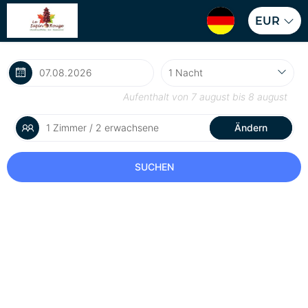
EUR
Aufenthalt von
7 august
bis
8 august
1 Zimmer / 2 erwachsene
Ändern