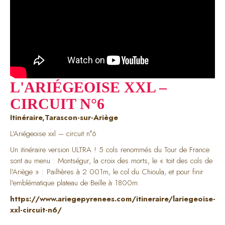
L'ARIÉGEOISE XXL –
CIRCUIT N°6
Itinéraire,Tarascon-sur-Ariège
L'Ariégeoise xxl – circuit n°6
Un itinéraire version ULTRA ! 5 cols renommés du Tour de France
sont au menu : Montségur, la croix des morts, le « toit des cols de
l'Ariège » : Pailhères à 2 001m, le col du Chioula, et pour finir
l'emblématique plateau de Beille à 1800m.
https://www.ariegepyrenees.com/itineraire/lariegeoise-
xxl-circuit-n6/