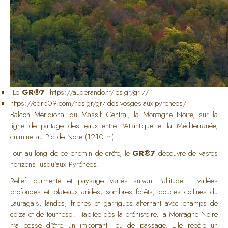
Le
GR®7
https://auderando.fr/les-gr/gr-7/
https://cdrp09.com/nos-gr/gr7-des-vosges-aux-pyrenees/
Balcon Méridional du Massif Central, la Montagne Noire, sur la
ligne de partage des eaux entre l'Atlantique et la Méditerranée,
culmine au Pic de Nore (1210 m).
Tout au long de ce chemin de crête, le
GR®7
découvre de vastes
horizons jusqu'aux Pyrénées.
Relief tourmenté et paysage variés suivant l'altitude : vallées
profondes et plateaux arides, sombres forêts, douces collines du
Lauragais, landes, friches et garrigues alternant avec champs de
colza et de tournesol. Habitée dès la préhistoire, la Montagne Noire
n'a cessé d'être un important lieu de passage. Elle recèle un