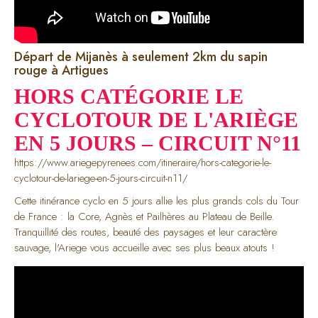
Départ de Mijanès à seulement 2km du sapin
rouge à Artigues
HORS CATÉGORIE LE
CYCLOTOUR DE L'ARIÈGE
EN 5 JOURS – CIRCUIT N°11
https://www.ariegepyrenees.com/itineraire/hors-categorie-le-
cyclotour-de-lariege-en-5-jours-circuit-n11/
Cette itinérance cyclo en 5 jours allie les plus grands cols du Tour
de France : la Core, Agnès et Pailhères au Plateau de Beille.
Tranquillité des routes, beauté des paysages et leur caractère
sauvage, l'Ariege vous accueille avec ses plus beaux atouts !