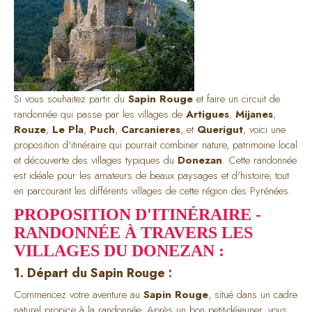
Si vous souhaitez partir du
Sapin Rouge
et faire un circuit de
randonnée qui passe par les villages de
Artigues
,
Mijanes
,
Rouze
,
Le Pla
,
Puch
,
Carcanieres
, et
Querigut
, voici une
proposition d'itinéraire qui pourrait combiner nature, patrimoine local
et découverte des villages typiques du
Donezan
. Cette randonnée
est idéale pour les amateurs de beaux paysages et d'histoire, tout
en parcourant les différents villages de cette région des Pyrénées.
PROPOSITION D'ITINÉRAIRE -
RANDONNÉE À TRAVERS LES
VILLAGES DU DONEZAN :
1. Départ du Sapin Rouge :
Commencez votre aventure au
Sapin Rouge
, situé dans un cadre
naturel propice à la randonnée. Après un bon petit-déjeuner, vous