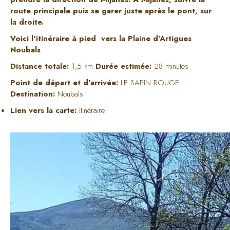
route principale puis se garer juste après le pont, sur
la droite.
Voici l'itinéraire à pied vers la Plaine d'Artigues
Noubals
Distance totale:
1,5 km
Durée estimée:
28 minutes
Point de départ et d'arrivée:
LE SAPIN ROUGE
Destination:
Noubals
Lien vers la carte:
Itinéraire