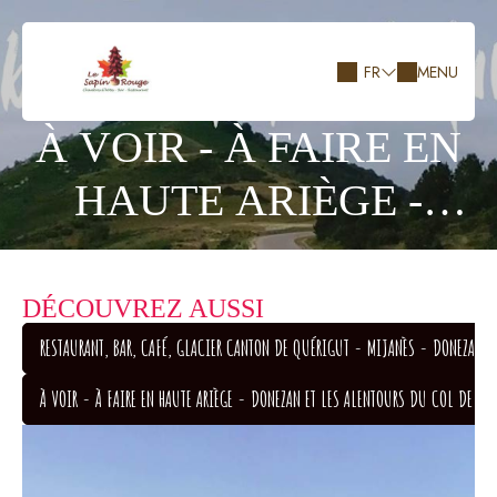
FR
MENU
À VOIR - À FAIRE EN
HAUTE ARIÈGE -
DONEZAN ET LES
ALENTOURS DU COL
DÉCOUVREZ AUSSI
RESTAURANT, BAR, CAFÉ, GLACIER CANTON DE QUÉRIGUT - MIJANÈS - DONEZAN . 
DE PAILHÈRES ET
RESTAURANT, BAR, CAFÉ, GLACIER CANTON DE QUÉRIGUT - MIJANÈS - DONEZAN . 
À VOIR - À FAIRE EN HAUTE ARIÈGE - DONEZAN ET LES ALENTOURS DU COL DE PAIL
BIEN D'AUTRES !!
À VOIR - À FAIRE EN HAUTE ARIÈGE - DONEZAN ET LES ALENTOURS DU COL DE PAIL