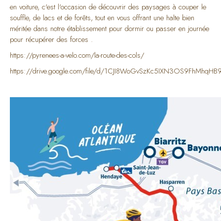
en voiture, c'est l'occasion de découvrir des paysages à couper le
souffle, de lacs et de forêts, tout en vous offrant une halte bien
méritée dans notre établissement pour dormir ou passer en journée
pour récupérer des forces .
https://pyrenees-a-velo.com/la-route-des-cols/
https://drive.google.com/file/d/1CJI8WoGvSzKc5IXN3OS9FhMhqHB